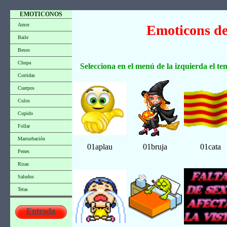
EMOTICONOS
Amor
Emoticons de
Baile
Besos
Chupa
Selecciona en el menú de la izquierda el t
Corridas
Cuerpos
Culos
Cupido
Follar
Masturbación
01aplau
01bruja
01cata
Penes
Risas
Saludos
Tetas
Entrada