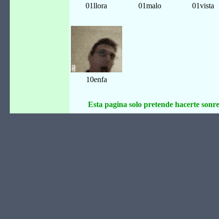
01llora
01malo
01vista
10enfa
Esta pagina solo pretende hacerte sonreí
sexi