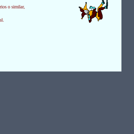
os o similar,
al.