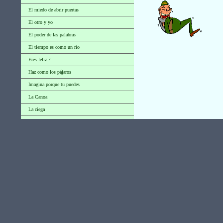
El miedo de abrir puertas
El otro y yo
El poder de las palabras
El tiempo es como un río
Eres feliz ?
Haz como los pájaros
Imagina porque tu puedes
La Canoa
La ciega
La palabra mas......
La vida -1
Lección del fuego
Limpia si hace falta
Mayor felicidad
Mira tu jardín
No esperes
No permitas que te llamen viejo
Observa el Sol