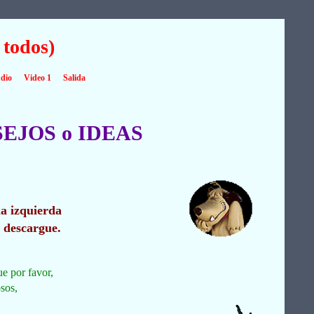
 todos)
dio
Video 1
Salida
SEJOS o IDEAS
la izquierda
e descargue.
ue por favor,
osos,