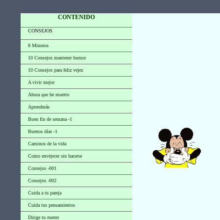
CONTENIDO
CONSEJOS
8 Minutos
10 Consejos mantener humor
10 Consejos para feliz vejez
A vivir mejor
Ahora que he muerto
Aprenderás
Buen fin de semana -1
Buenos días -1
Caminos de la vida
Como envejecer sin hacerse
Consejos -001
Consejos -002
Cuida a tu pareja
Cuida tus pensamientos
Dirige tu mente